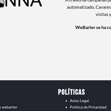
automatizado, Cavanna 
visitas 
WeBarter se ha co
s
Políticas
Aviso Legal
s webarter
Política de Privacidad