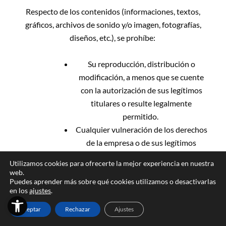
Respecto de los contenidos (informaciones, textos,
gráficos, archivos de sonido y/o imagen, fotografías,
diseños, etc.), se prohíbe:
Su reproducción, distribución o
modificación, a menos que se cuente
con la autorización de sus legítimos
titulares o resulte legalmente
permitido.
Cualquier vulneración de los derechos
de la empresa o de sus legítimos
titulares sobre los mismos.
Utilizamos cookies para ofrecerte la mejor experiencia en nuestra
Su utilización para todo tipo de fines
web.
comerciales o publicitarios, distintos de
Puedes aprender más sobre qué cookies utilizamos o desactivarlas
en los
ajustes
.
Abrir barra de herramientas
los estrictamente permitidos.
Cualquier intento de obtener los
Aceptar
Rechazar
Ajustes
contenidos de la Web por cualquier