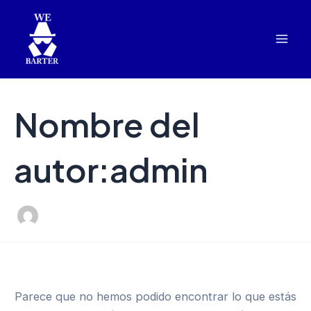
Buscar
Ir
Mai
por:
al
Men
contenido
Nombre del
autor:admin
Parece que no hemos podido encontrar lo que estás